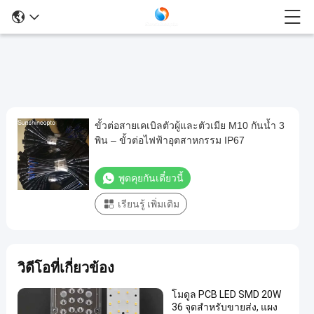
ขั้วต่อสายเคเบิลตัวผู้และตัวเมีย M10 กันน้ำ 3
ขั้ว
พิน – ขั้วต่อไฟฟ้าอุตสาหกรรม IP67
ต่อ
สาย
พูดคุยกันเดี๋ยวนี้
เคเบิล
เรียนรู้ เพิ่มเติม
ตัวผู้
และ
ตัว
เมีย
วิดีโอที่เกี่ยวข้อง
M10
โมดูล PCB LED SMD 20W
กัน
36 จุดสำหรับขายส่ง, แผง