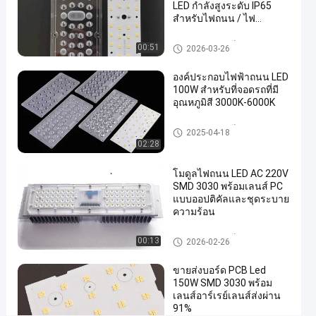
LED กำลังสูงระดับ IP65
น้ำ
สำหรับไฟถนน / ไฟ
3
ภายนอกอาคาร
ส่วนประกอบของไฟถนน LED
พิน
00:51
2026-03-26
–
องค์ประกอบไฟฟ้าถนน LED
ขั้ว
100W สําหรับที่จอดรถที่มี
อุณหภูมิสี 3000K-6000K
ต่อ
ไฟฟ้า
ส่วนประกอบของไฟถนน LED
2025-04-18
02:28
อุตสาหกรรม
IP67
โมดูลไฟถนน LED AC 220V
SMD 3030 พร้อมเลนส์ PC
พูดคุยกัน
ส่วน
แบบออปติคัลและชุดระบาย
6
ประกอบ
2026-
ความร้อน
เดี๋ยวนี้
ความ
03-26
ของไฟ
แบ่งปัน
เห็น
ถนน LED
ส่วนประกอบของไฟถนน LED
00:13
2026-02-26
#
นำ
ขายส่งบอร์ด PCB Led
150W SMD 3030 พร้อม
ชิ้น
เลนส์อาร์เรย์เลนส์ส่งผ่าน
ส่วน
91%