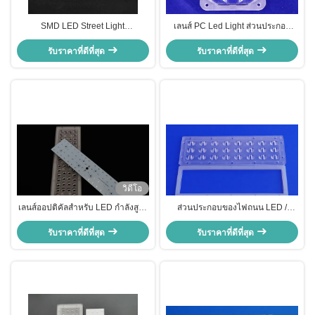
SMD LED Street Light
เลนส์ PC Led Light ส่วนประกอบ
Components เลนส์แสงสําหรับไฟ
Led Street Light ส่วนประกอบชิ้น
รับราคาที่ดีที่สุด
ทางถนน
รับราคาที่ดีที่สุด
ส่วนไฟ
วิดีโอ
เลนส์ออปติคัลสำหรับ LED กำลังสูง /
ส่วนประกอบของไฟถนน LED /
ชิ้นส่วนไฟถนน LED สำหรับโคมไฟ
โมดูลไฟถนน LED 24W
รับราคาที่ดีที่สุด
ถนน
รับราคาที่ดีที่สุด