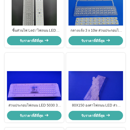
ชิ้นส่วนไฟ Led / ไฟถนน LED
กลางแจ้ง 3 x 10w ส่วนประกอบไฟ
ทดแทนสำหรับโคมไฟถนน, 7 Series
ถนน LED, อุปกรณ์โคมไฟถนน LED
รับราคาที่ดีที่สุด
8 ขนาน
รับราคาที่ดีที่สุด
ส่วนประกอบไฟถนน LED 5030 30
80X150 องศาไฟถนน LED ส่วน
วัตต์พร้อมเลนส์ Array 25/60/120 /
ประกอบ 64 LED 50 วัตต์แนวตั้ง
รับราคาที่ดีที่สุด
157x85 องศา
โมดูลระบายความร้อน
รับราคาที่ดีที่สุด