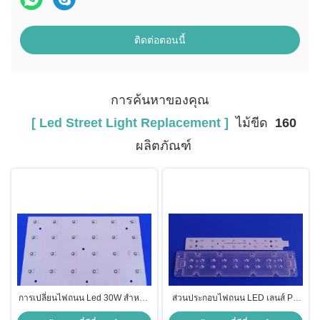
ติดต่อตอนนี้
การค้นหาของคุณ
[ Led Street Light Replacement ]
ไม้ขีด
160
ผลิตภัณฑ์
การเปลี่ยนไฟถนน Led 30W สำหรับ
ส่วนประกอบไฟถนน LED เลนส์ PC
ชิ้นส่วนไฟถนนกลางแจ้งชุดติดตั้ง
18W สำหรับไฟถนน