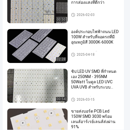
การส่องแสงที่ดีกว่า
โปร
ไฟ
smd led บอร์ด pcb
2026-02-03
ลอลู
00:50
มิ
องค์ประกอบไฟฟ้าถนน LED
เนียม
100W สําหรับที่จอดรถที่มี
อุณหภูมิสี 3000K-6000K
3000K
CRI80
ส่วนประกอบของไฟถนน LED
2025-04-18
02:28
พูดคุยกัน
smd
5
led
2026-
เดี๋ยวนี้
ชิป LED UV SMD ที่กําหนด
ความ
บอร์ด
02-24
เอง 250NM - 395NM
แบ่งปัน
เห็น
pcb
50Watt โมดูล LED UVC
UVA UVB สําหรับระบบ
#
รักษา
ไฟ
smd led บอร์ด pcb
00:54
2026-03-15
led
pcb
ขายส่งบอร์ด PCB Led
เหยียบ
150W SMD 3030 พร้อม
เลนส์อาร์เรย์เลนส์ส่งผ่าน
นำ
91%
pcb