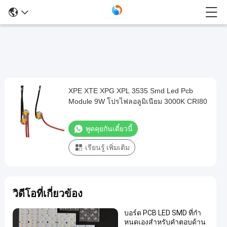
XPE XTE XPG XPL 3535 Smd Led Pcb
XPE
Module 9W โปรไฟลอลูมิเนียม 3000K CRI80
XTE
XPG
พูดคุยกันเดี๋ยวนี้
XPL
เรียนรู้ เพิ่มเติม
3535
Smd
Led
Pcb
วิดีโอที่เกี่ยวข้อง
Module
บอร์ด PCB LED SMD ที่กํา
9W
หนดเองสําหรับคําตอบด้าน