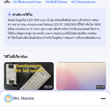
แท็ก:
#
นำชิ้นส่วนแสงนำของ
#
นำติดตั้งไฟถนน
#
นำไฟถนนทดแทน
คําอธิบายวีดีโอ:
ค้นพบโมดูลไฟ LED 5050 แบบ 28 จุด พร้อมฮีทซิงค์ เหมาะสำหรับการส่อง
สว่างสาธารณะ ส่วนประกอบไฟถนน LED PC SMD5050 นี้ให้กำลังไฟ 100W
พร้อมวงจรขนาน 14 วงจร เหมาะอย่างยิ่งสำหรับการปรับปรุงหลอดไฟเก่าๆ
ให้มีเอาต์พุตแสงสูง ขนาดเล็ก และการออกแบบที่เป็นมิตรต่อสิ่งแวดล้อม
ทำให้เป็นตัวเลือกอันดับต้นๆ สำหรับโซลูชันการส่องสว่างที่ประหยัดพลังงาน
วิดีโอที่เกี่ยวข้อง
00:24
00:50
173mm เลนส์ 20W 25W 30W 12Leds
160lm 150mA LED Street Light
Mrs. Marshe
SMD5050 โมดูลแสง LED
Retrofit Kits 100W SMD3030 แอเรย์
เลนส์
Led Module
Led Module
April 14, 2025
December 07, 2024