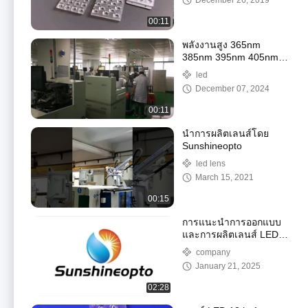
December 26, 2019
00:11
พลังงานสูง 365nm
385nm 395nm 405nm
UV LED CHIP 3535 LED
led
3W 5W 10W smd LED
December 07, 2024
ชิปสําหรับการรักษา UV
00:11
นำการผลิตเลนส์โดย
Sunshineopto
led lens
March 15, 2021
00:15
การแนะนําการออกแบบ
และการผลิตเลนส์ LED
Sunshineopto
company
January 21, 2025
02:28