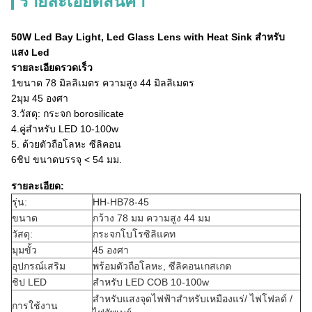
รายละเอียดสินค้า
50W Led Bay Light, Led Glass Lens with Heat Sink สําหรับ
แสง Led
รายละเอียดรวดเร็ว
1ขนาด 78 มิลลิเมตร ความสูง 44 มิลลิเมตร
2มุม 45 องศา
3.
วัสดุ: กระจก borosilicate
4.
คู่สําหรับ LED 10-100w
5. ด้วยตัวถือโลหะ ซีลิคอน
6ชิป ขนาดบรรจุ < 54 มม.
รายละเอียด:
รุ่น:
HH-HB78-45
ขนาด
กว้าง 78 มม ความสูง 44 มม
วัสดุ:
กระจกโบโรซิลิแคท
มุมขั้ว
45 องศา
อุปกรณ์เสริม
พร้อมตัวถือโลหะ, ซีลิคอนเกสเกต
ชิป LED
สําหรับ LED COB 10-100w
สําหรับ
แสงจุด
ไฟฟ้าสําหรับเหมืองแร่
/ ไฟโฟลด์ /
การใช้งาน