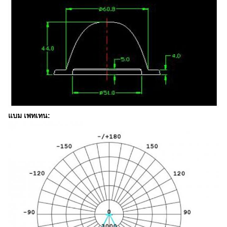
แบม เพทเทน: