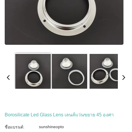
Borosilicate Led Glass Lens เลนส์แว่นขยาย 45 องศา
sunshineopto
ชื่อแบรนด์: