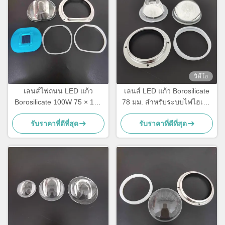
วิดีโอ
เลนส์ไฟถนน LED แก้ว
เลนส์ LED แก้ว Borosilicate
Borosilicate 100W 75 × 135
78 มม. สำหรับระบบไฟไฮเบย์
องศาพร้อมอ่างความร้อนแบบ
เลนส์ออพติคอล 45 °สำหรับ
รับราคาที่ดีที่สุด
รับราคาที่ดีที่สุด
สี่เหลี่ยมสำหรับไฟถนนและ
อุปกรณ์ติดตั้ง LED
อุโมงค์ซังพลังงานสูง
อุตสาหกรรม