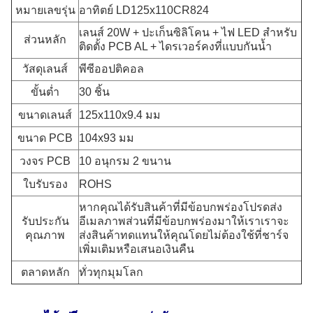
หมายเลขรุ่น
อาทิตย์ LD125x110CR824
เลนส์ 20W + ปะเก็นซิลิโคน + ไฟ LED สำหรับ
ส่วนหลัก
ติดตั้ง PCB AL + ไดรเวอร์คงที่แบบกันน้ำ
วัสดุเลนส์
พีซีออปติคอล
ขั้นต่ำ
30 ชิ้น
ขนาดเลนส์
125x110x9.4 มม
ขนาด PCB
104x93 มม
วงจร PCB
10 อนุกรม 2 ขนาน
ใบรับรอง
ROHS
หากคุณได้รับสินค้าที่มีข้อบกพร่องโปรดส่ง
รับประกัน
อีเมลภาพส่วนที่มีข้อบกพร่องมาให้เราเราจะ
คุณภาพ
ส่งสินค้าทดแทนให้คุณโดยไม่ต้องใช้ที่ชาร์จ
เพิ่มเติมหรือเสนอเงินคืน
ตลาดหลัก
ทั่วทุกมุมโลก