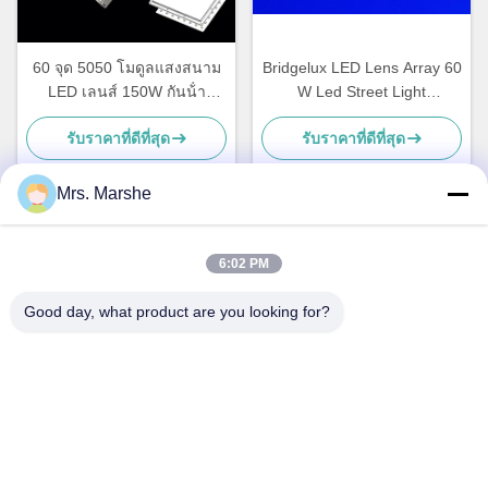
60 จุด 5050 โมดูลแสงสนาม
Bridgelux LED Lens Array 60
LED เลนส์ 150W กันน้ํา
W Led Street Light
188X188MM
Accessories, ROHS
รับราคาที่ดีที่สุด
รับราคาที่ดีที่สุด
Mrs. Marshe
ติดต่อเร็ว
6:02 PM
Good day, what product are you looking for?
ที่อยู่
Room7E, Block A, อาคาร Binfen Shiji, Longxiang Road, เขต
หลงกัง, เซินเจิ้น, จีน 518172
โทร
86--13510560547
อีเมล