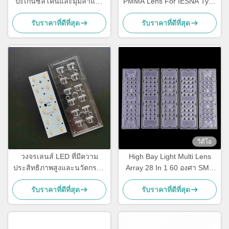
ปะเก็นซิลิโคนและมุมลำแสง
PMMA Lens For IESNA Type
หลายมุม
II Road Lighting
รับราคาที่ดีที่สุด
รับราคาที่ดีที่สุด
วิดีโอ
วงจรเลนส์ LED ที่มีความ
High Bay Light Multi Lens
ประสิทธิภาพสูงและนวัตกรรม
Array 28 In 1 60 องศา SMD
ใหม่สําหรับการปรับปรุงไฟฟ้า
5050 Pmma Led Lens
รับราคาที่ดีที่สุด
รับราคาที่ดีที่สุด
ถนน