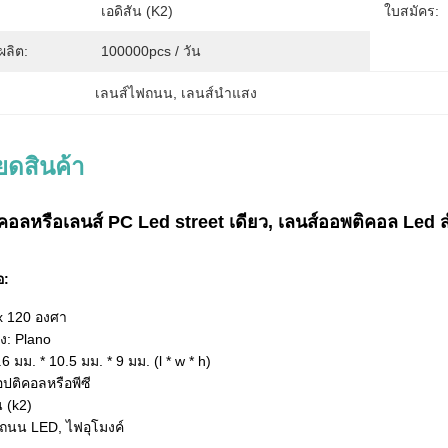
เอดิสัน (k2)
ใบสมัคร:
ลิต:
100000pcs / วัน
เลนส์ไฟถนน
, 
เลนส์นำแสง
ยดสินค้า
อลหรือเลนส์ PC Led street เดียว, เลนส์ออพติคอล Le
อ:
x 120 องศา
ง: Plano
6 มม. * 10.5 มม. * 9 มม. (l * w * h)
อปติคอลหรือพีซี
น (k2)
ฟถนน LED, ไฟอุโมงค์