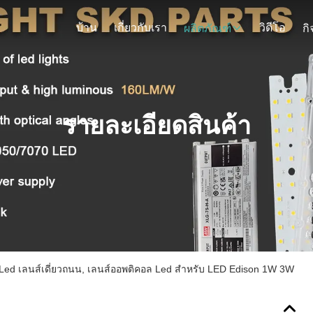
บ้าน
เกี่ยวกับเรา
วิดีโอ
ผลิตภัณฑ์
ก
รายละเอียดสินค้า
Led เลนส์เดี่ยวถนน, เลนส์ออพติคอล Led สำหรับ LED Edison 1W 3W