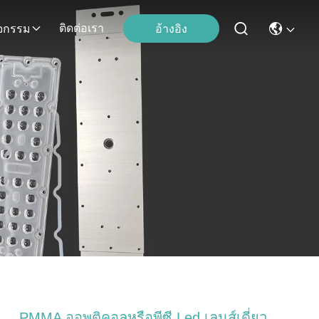
ติดต่อเรา
อ้างอิง
ิจกรรม
PMMA ออพติคอลหรือพีซี Led เลนส์เดี่ยว