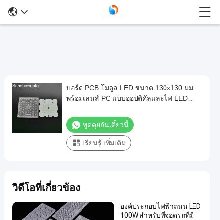
บอร์ด PCB โมดูล LED ขนาด 130x130 มม.
บอร์ด
พร้อมเลนส์ PC แบบออปติคัลและไฟ LED
PCB
SMD3030
โมดูล
พูดคุยกันเดี๋ยวนี้
LED
เรียนรู้ เพิ่มเติม
ขนาด
130x130
มม.
พร้อม
วิดีโอที่เกี่ยวข้อง
เลนส์
องค์ประกอบไฟฟ้าถนน LED
PC
100W สําหรับที่จอดรถที่มี