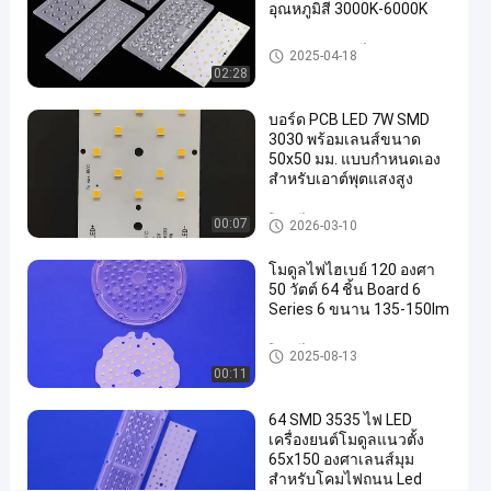
อุณหภูมิสี 3000K-6000K
แบบ
ออปติคัล
ส่วนประกอบของไฟถนน LED
2025-04-18
และ
02:28
ไฟ
บอร์ด PCB LED 7W SMD
LED
3030 พร้อมเลนส์ขนาด
50x50 มม. แบบกำหนดเอง
SMD3030
สำหรับเอาต์พุตแสงสูง
ชุดติด
พูดคุยกัน
169
ตั้งเพิ่ม
โมดูลไฟถนน LED
00:07
2026-03-10
2026-
เดี๋ยวนี้
ความ
ไฟ
03-28
แบ่งปัน
เห็น
ถนน
โมดูลไฟไฮเบย์ 120 องศา
LED
50 วัตต์ 64 ชิ้น Board 6
#
Series 6 ขนาน 135-150lm
ชุด
โมดูลไฟถนน LED
ติด
2025-08-13
00:11
ตั้ง
เพิ่ม
64 SMD 3535 ไฟ LED
เติม
เครื่องยนต์โมดูลแนวตั้ง
นำ
65x150 องศาเลนส์มุม
#
สำหรับโคมไฟถนน Led