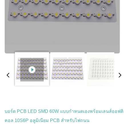
บอร์ด PCB LED SMD 60W แบบกำหนดเองพร้อมเลนส์ออฟติ
คอล 10S6P อลูมิเนียม PCB สำหรับไฟถนน