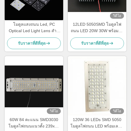
วิดีโอ
โมดูลแสงถนน Led, PC
12LED 5050SMD โมดูลไฟ
Optical Led Light Lens สําห
ถนน LED 20W 30W พร้อมฮีท
รับไฟฟ้าทาง IESNA ประเภท
ซิงค์
รับราคาที่ดีที่สุด
รับราคาที่ดีที่สุด
II
วิดีโอ
วิดีโอ
60W 84 คะแนน SMD3030
120W 36 LEDs SMD 5050
โมดูลไฟถนนแนวตั้ง 239x45
โมดูลไฟถนน LED พร้อมเลนส์