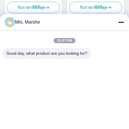
มม
มุมลำแสง Type III-M และ
รับราคาที่ดีที่สุด
รับราคาที่ดีที่สุด
บอร์ด PCB
Mrs. Marshe
ติดต่อเร็ว
11:07 PM
Good day, what product are you looking for?
ที่อยู่
Room7E, Block A, อาคาร Binfen Shiji, Longxiang Road, เขต
หลงกัง, เซินเจิ้น, จีน 518172
โทร
86--13510560547
อีเมล
sales@sunshineopto.com