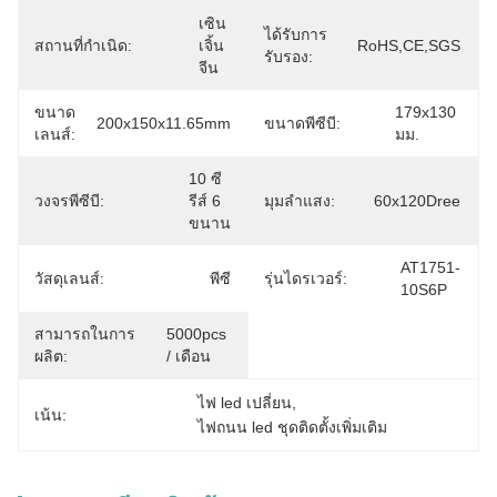
เซิน
ได้รับการ
สถานที่กำเนิด:
เจิ้น 
RoHS,CE,SGS
รับรอง:
จีน
ขนาด
179x130 
200x150x11.65mm
ขนาดพีซีบี:
เลนส์:
มม.
10 ซี
วงจรพีซีบี:
รีส์ 6 
มุมลำแสง:
60x120Dree
ขนาน
AT1751-
วัสดุเลนส์:
พีซี
รุ่นไดรเวอร์:
10S6P
สามารถในการ
5000pcs 
ผลิต:
/ เดือน
ไฟ led เปลี่ยน
, 
เน้น:
ไฟถนน led ชุดติดตั้งเพิ่มเติม