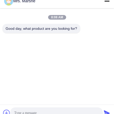
Mrs. Marshe
ติดต่อเร็ว
8:08 AM
ที่อยู่
Good day, what product are you looking for?
Room7E, Block A, อาคาร Binfen Shiji, Longxiang Road, เขต
หลงกัง, เซินเจิ้น, จีน 518172
โทร
86--13510560547
อีเมล
sales@sunshineopto.com
นโยบายความเป็นส่วนตัว
|
แผนผังเว็บไซต์
| จีนคุณภาพดี โมดูล
ไฟถนน LED ผู้จัดหา. ลิขสิทธิ์ © 2014-2026 Sunshine Opto-